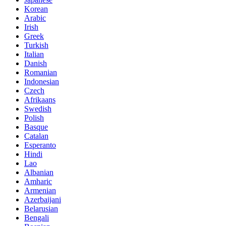
Korean
Arabic
Irish
Greek
Turkish
Italian
Danish
Romanian
Indonesian
Czech
Afrikaans
Swedish
Polish
Basque
Catalan
Esperanto
Hindi
Lao
Albanian
Amharic
Armenian
Azerbaijani
Belarusian
Bengali