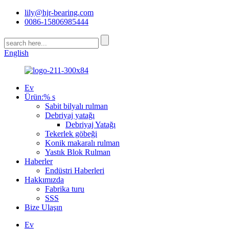
lily@hjr-bearing.com
0086-15806985444
English
Ev
Ürün:% s
Sabit bilyalı rulman
Debriyaj yatağı
Debriyaj Yatağı
Tekerlek göbeği
Konik makaralı rulman
Yastık Blok Rulman
Haberler
Endüstri Haberleri
Hakkımızda
Fabrika turu
SSS
Bize Ulaşın
Ev