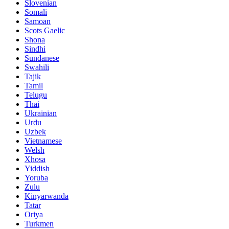
Slovenian
Somali
Samoan
Scots Gaelic
Shona
Sindhi
Sundanese
Swahili
Tajik
Tamil
Telugu
Thai
Ukrainian
Urdu
Uzbek
Vietnamese
Welsh
Xhosa
Yiddish
Yoruba
Zulu
Kinyarwanda
Tatar
Oriya
Turkmen