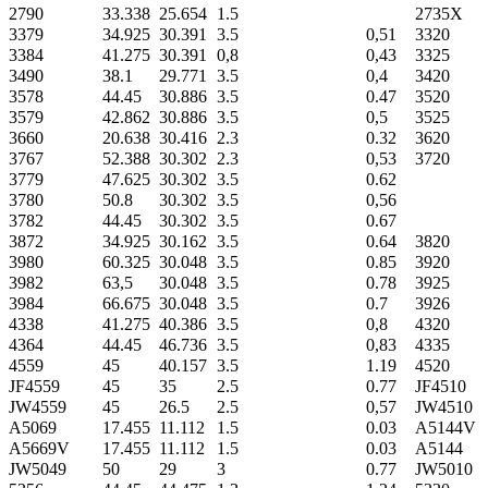
2790
33.338
25.654
1.5
2735X
3379
34.925
30.391
3.5
0,51
3320
3384
41.275
30.391
0,8
0,43
3325
3490
38.1
29.771
3.5
0,4
3420
3578
44.45
30.886
3.5
0.47
3520
3579
42.862
30.886
3.5
0,5
3525
3660
20.638
30.416
2.3
0.32
3620
3767
52.388
30.302
2.3
0,53
3720
3779
47.625
30.302
3.5
0.62
3780
50.8
30.302
3.5
0,56
3782
44.45
30.302
3.5
0.67
3872
34.925
30.162
3.5
0.64
3820
3980
60.325
30.048
3.5
0.85
3920
3982
63,5
30.048
3.5
0.78
3925
3984
66.675
30.048
3.5
0.7
3926
4338
41.275
40.386
3.5
0,8
4320
4364
44.45
46.736
3.5
0,83
4335
4559
45
40.157
3.5
1.19
4520
JF4559
45
35
2.5
0.77
JF4510
JW4559
45
26.5
2.5
0,57
JW4510
A5069
17.455
11.112
1.5
0.03
A5144V
A5669V
17.455
11.112
1.5
0.03
A5144
JW5049
50
29
3
0.77
JW5010