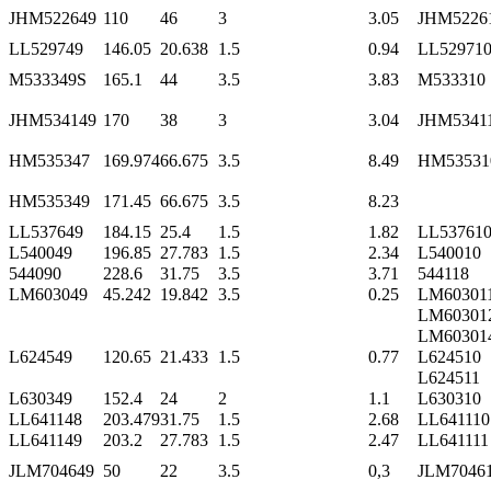
JHM522649
110
46
3
3.05
JHM5226
LL529749
146.05
20.638
1.5
0.94
LL52971
M533349S
165.1
44
3.5
3.83
M533310
JHM534149
170
38
3
3.04
JHM5341
HM535347
169.974
66.675
3.5
8.49
HM53531
HM535349
171.45
66.675
3.5
8.23
LL537649
184.15
25.4
1.5
1.82
LL53761
L540049
196.85
27.783
1.5
2.34
L540010
544090
228.6
31.75
3.5
3.71
544118
LM603049
45.242
19.842
3.5
0.25
LM60301
LM60301
LM60301
L624549
120.65
21.433
1.5
0.77
L624510
L624511
L630349
152.4
24
2
1.1
L630310
LL641148
203.479
31.75
1.5
2.68
LL641110
LL641149
203.2
27.783
1.5
2.47
LL641111
JLM704649
50
22
3.5
0,3
JLM7046