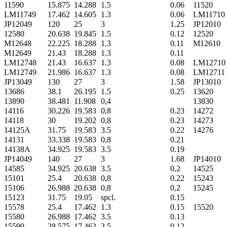
11590
15.875
14.288
1.5
0.06
11520
LM11749
17.462
14.605
1.3
0.06
LM11710
JP12049
120
25
3
1.25
JP12010
12580
20.638
19.845
1.5
0.12
12520
M12648
22.225
18.288
1.3
0.11
M12610
M12649
21.43
18.288
1.3
0.11
LM12748
21.43
16.637
1.3
0.08
LM12710
LM12749
21.986
16.637
1.3
0.08
LM12711
JP13049
130
27
3
1.58
JP13010
13686
38.1
26.195
1.5
0.25
13620
13890
38.481
11.908
0,4
13830
14116
30.226
19.583
0,8
0.23
14272
14118
30
19.202
0,8
0.23
14273
14125A
31.75
19.583
3.5
0.22
14276
14131
33.338
19.583
0,8
0.21
14138A
34.925
19.583
3.5
0.19
JP14049
140
27
3
1.68
JP14010
14585
34.925
20.638
3.5
0,2
14525
15101
25.4
20.638
0,8
0.22
15243
15106
26.988
20.638
0,8
0,2
15245
15123
31.75
19.05
spcl.
0.15
15578
25.4
17.462
1.3
0.15
15520
15580
26.988
17.462
3.5
0.13
15590
28.575
17.462
3.5
0.12