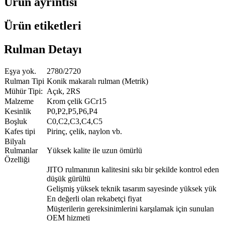
Ürün ayrıntısı
Ürün etiketleri
Rulman Detayı
Eşya yok.
2780/2720
Rulman Tipi
Konik makaralı rulman (Metrik)
Mühür Tipi:
Açık, 2RS
Malzeme
Krom çelik GCr15
Kesinlik
P0,P2,P5,P6,P4
Boşluk
C0,C2,C3,C4,C5
Kafes tipi
Pirinç, çelik, naylon vb.
Bilyalı
Rulmanlar
Yüksek kalite ile uzun ömürlü
Özelliği
JITO rulmanının kalitesini sıkı bir şekilde kontrol eden
düşük gürültü
Gelişmiş yüksek teknik tasarım sayesinde yüksek yük
En değerli olan rekabetçi fiyat
Müşterilerin gereksinimlerini karşılamak için sunulan
OEM hizmeti