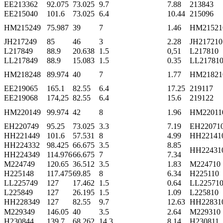
EE213362
92.075
73.025
9.7
7.88
213843
EE215040
101.6
73.025
6.4
10.44
215096
HM215249
75.987
39
7
1.46
HM21521
JH217249
85
46
3
2.28
JH217210
L217849
88.9
20.638
1.5
0,51
L217810
LL217849
88.9
15.083
1.5
0.35
LL21781
HM218248
89.974
40
7
1.77
HM21821
EE219065
165.1
82.55
6.4
17.25
219117
EE219068
174,25
82.55
6.4
15.6
219122
HM220149
99.974
42
8
1.96
HM22011
EH220749
95.25
73.025
3.3
7.19
EH22071
HH221449
101.6
57.531
8
4.99
HH22141
HH224332
98.425
66.675
3.5
8.85
HH22431
HH224349
114.976
66.675
7
7.34
M224749
120.65
36.512
3.5
1.83
M224710
H225148
117.475
69.85
8
6.34
H225110
LL225749
127
17.462
1.5
0.64
LL22571
L225849
127
26.195
1.5
1.09
L225810
HH228349
127
82.55
9.7
12.63
HH22831
M229349
146.05
40
3.5
2.64
M229310
H230844
139.7
68.262
14.3
8.14
H230811