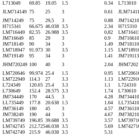
L713049
69.85
19.05
1.5
0.34
L713010
JLM714149
75
25
3
0.61
JLM7141
JM714249
75
29,5
3
0.88
JM71421
H715341
66.675
46.038
3.5
2.34
H715310
LM716449
82.55
26.988
3.5
0,82
LM71641
JM716649
85
29
3
0.9
JM71661
JM718149
90
34
3
1.49
JM718110
LM718947
91.973
30
3.5
1.15
LM71891
JM719149
95
34
3
1.41
JM719113
JHM720249
100
40
3
2.04
JHM7202
LM720646
99.974
25.4
1.5
0.95
LM72061
LM722949
114.3
27
3.3
1.13
LM72291
L724349
120.65
25.4
3.3
1.1
L724310
L730649
152.4
28.575
3.3
1.74
L730610
JM734449
170
44.5
3
4.28
JM73441
LL735449
177.8
20.638
1.5
1.04
LL73541
JM736149
180
45
3
4.57
JM736110
JM738249
190
44
3
4.67
JM73821
LM739749
196.85
39.688
3.5
3.57
LM73971
LM742745
212.725
46.038
3.5
5.69
LM74271
LM742749
215.9
46.038
3.5
5.31