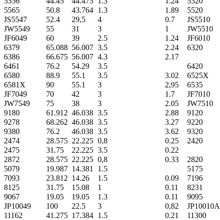
5356
44.45
44.475
1.3
1.24
5320
5565
50.8
43.764
1.3
1.89
5520
JS5547
52.4
29,5
4
0.7
JS5510
JW5549
55
31
3
1
JW5510
JF6049
60
39
2.5
1.24
JF6010
6379
65.088
56.007
3.5
2.24
6320
6386
66.675
56.007
4.3
2.17
6461
76.2
54.29
3.5
6420
6580
88.9
55.1
3.5
3.02
6525X
6581X
90
55.1
3
2,95
6535
JF7049
70
42
3
1.7
JF7010
JW7549
75
38
3
2.05
JW7510
9180
61.912
46.038
3.5
2.88
9120
9278
68.262
46.038
3.5
3.27
9220
9380
76.2
46.038
3.5
3.62
9320
2474
28.575
22.225
0,8
0.25
2420
2475
31.75
22.225
3.5
0.22
2872
28.575
22.225
0,8
0.33
2820
5079
19.987
14.381
1.5
5175
7093
23.812
14.26
1.5
0.09
7196
8125
31.75
15.08
1
0.11
8231
9067
19.05
19.05
1.3
0.11
9095
JP10049
100
22.5
3
0,82
JP10010A
11162
41.275
17.384
1.5
0.21
11300