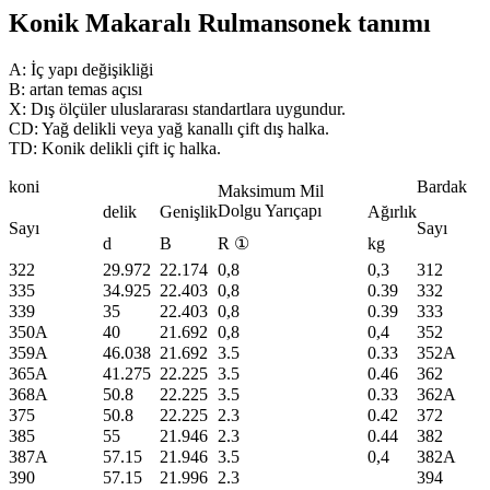
Konik Makaralı Rulman
sonek tanımı
A: İç yapı değişikliği
B: artan temas açısı
X: Dış ölçüler uluslararası standartlara uygundur.
CD: Yağ delikli veya yağ kanallı çift dış halka.
TD: Konik delikli çift iç halka.
koni
Bardak
Maksimum Mil
Dolgu Yarıçapı
delik
Genişlik
Ağırlık
Sayı
Sayı
d
B
R ①
kg
322
29.972
22.174
0,8
0,3
312
335
34.925
22.403
0,8
0.39
332
339
35
22.403
0,8
0.39
333
350A
40
21.692
0,8
0,4
352
359A
46.038
21.692
3.5
0.33
352A
365A
41.275
22.225
3.5
0.46
362
368A
50.8
22.225
3.5
0.33
362A
375
50.8
22.225
2.3
0.42
372
385
55
21.946
2.3
0.44
382
387A
57.15
21.946
3.5
0,4
382A
390
57.15
21.996
2.3
394