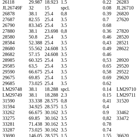
26118
29.987
18.923
1.5
0.22
26283
JL26749F
32
15
spcl.
0.08
JL26710
26878
38.1
25.4
0,8
0.39
26820
27687
82.55
25.4
3.5
0.7
27620
26790
83.345
25.4
3.5
0.68
27880
38.1
23.698
0,8
0.36
27820
28580
50.8
25.4
3.5
0.46
28520
28584
52.388
25.4
3.5
0,43
28521
28680
55.562
24.608
3.5
0.49
28622
28682
57.15
24.608
3.5
0.46
28985
60.325
25.4
3.5
0,53
28920
29585
63,5
25.4
3.5
0.65
29520
29590
66.675
25.4
3.5
0,58
29522
29675
69.85
25.4
1.5
0.69
29620
29685
73.025
25.4
3.5
0.62
LM29748
38.1
18.288
spcl.
0.14
LM29710
LM29749
38.1
18.288
2.3
0.15
LM29711
31590
33.338
28.575
0,8
0,41
31520
31594
34.925
28.575
1.5
0,4
33262
66.675
30.162
3.5
0.9
33462
33275
69.85
30.162
3.5
0,82
33472
33281
71.438
30.162
3.5
0.78
33287
73.025
30.162
3.5
0.74
33690
146.05
28.575
1.5
1.55
36620