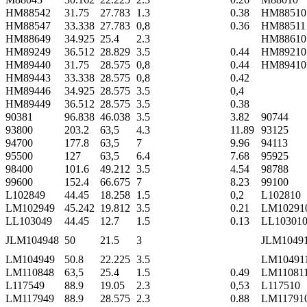
HM88542
31.75
27.783
1.3
0.38
HM88510
HM88547
33.338
27.783
0,8
0.36
HM88511
HM88649
34.925
25.4
2.3
HM88610
HM89249
36.512
28.829
3.5
0.44
HM89210
HM89440
31.75
28.575
0,8
0.44
HM89410
HM89443
33.338
28.575
0,8
0.42
HM89446
34.925
28.575
3.5
0,4
HM89449
36.512
28.575
3.5
0.38
90381
96.838
46.038
3.5
3.82
90744
93800
203.2
63,5
4.3
11.89
93125
94700
177.8
63,5
7
9.96
94113
95500
127
63,5
6.4
7.68
95925
98400
101.6
49.212
3.5
4.54
98788
99600
152.4
66.675
7
8.23
99100
L102849
44.45
18.258
1.5
0,2
L102810
LM102949
45.242
19.812
3.5
0.21
LM10291
LL103049
44.45
12.7
1.5
0.13
LL10301
JLM104948
50
21.5
3
JLM1049
LM104949
50.8
22.225
3.5
LM10491
LM110848
63,5
25.4
1.5
0.49
LM11081
L117549
88.9
19.05
2.3
0,53
L117510
LM117949
88.9
28.575
2.3
0.88
LM11791