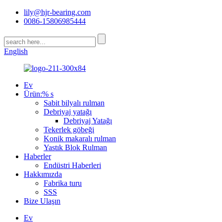
lily@hjr-bearing.com
0086-15806985444
English
Ev
Ürün:% s
Sabit bilyalı rulman
Debriyaj yatağı
Debriyaj Yatağı
Tekerlek göbeği
Konik makaralı rulman
Yastık Blok Rulman
Haberler
Endüstri Haberleri
Hakkımızda
Fabrika turu
SSS
Bize Ulaşın
Ev