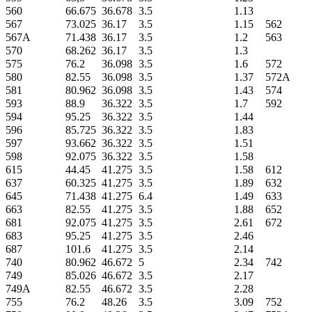
560
66.675
36.678
3.5
1.13
567
73.025
36.17
3.5
1.15
562
567A
71.438
36.17
3.5
1.2
563
570
68.262
36.17
3.5
1.3
575
76.2
36.098
3.5
1.6
572
580
82.55
36.098
3.5
1.37
572A
581
80.962
36.098
3.5
1.43
574
593
88.9
36.322
3.5
1.7
592
594
95.25
36.322
3.5
1.44
596
85.725
36.322
3.5
1.83
597
93.662
36.322
3.5
1.51
598
92.075
36.322
3.5
1.58
615
44.45
41.275
3.5
1.58
612
637
60.325
41.275
3.5
1.89
632
645
71.438
41.275
6.4
1.49
633
663
82.55
41.275
3.5
1.88
652
681
92.075
41.275
3.5
2.61
672
683
95.25
41.275
3.5
2.46
687
101.6
41.275
3.5
2.14
740
80.962
46.672
5
2.34
742
749
85.026
46.672
3.5
2.17
749A
82.55
46.672
3.5
2.28
755
76.2
48.26
3.5
3.09
752