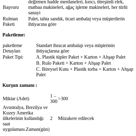
değirmen hadde merdaneleri, kırıcı, titreşimli elek,
Başvuru
matbaa makineleri, ağaç işleme makineleri, her türlü
sanayi
Rulman
Palet, tahta sandık, ticari ambalaj veya müşterilerin
Paketi
ihtiyacına göre
Paketleme:
paketleme
Standart ihracat ambalajı veya müşterinin
Detayları
ihtiyaçlarına göre
Paket Tipi:
A. Plastik tüpler Paket + Karton + Ahşap Palet
B. Rulo Paketi + Karton + Ahşap Palet
C. Bireysel Kutu + Plastik torba + Karton + Ahşap
Palet
Kurşun zamanı :
1 –
Miktar (Adet)
>300
300
Avustralya, Brezilya ve
Kuzey Amerika
ülkelerinin kullandığı
2
Müzakere edilecek
saat
uygulaması.Zaman(gün)