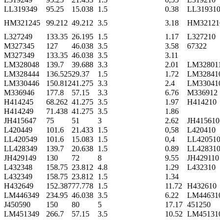
LL319349
95.25
15.038
1.5
0.38
LL31931
HM321245
99.212
49.212
3.5
3.18
HM32121
L327249
133.35
26.195
1.5
1.17
L327210
M327345
127
46.038
3.5
3.58
67322
M327349
133.35
46.038
3.5
3.11
LM328048
139.7
39.688
3.3
2.01
LM32801
LM328444
136.525
29.37
1.5
1.72
LM32841
LM330446
150.812
41.275
3.3
2.4
LM33041
M336946
177.8
57.15
3.3
6.76
M336912
H414245
68.262
41.275
3.5
1.97
H414210
H414249
71.438
41.275
3.5
1.86
JH415647
75
51
3
2.62
JH415610
L420449
101.6
21.433
1.5
0,58
L420410
LL420549
101.6
15.083
1.5
0,4
LL42051
LL428349
139.7
20.638
1.5
0.89
LL42831
JH429149
130
72
8
9.55
JH429110
L432348
158.75
23.812
4.8
1.29
L432310
L432349
158.75
23.812
1.5
1.34
H432649
152.387
77.778
1.5
11.72
H432610
LM446349
234.95
46.038
3.5
6.22
LM44631
J450590
150
80
5
17.17
451250
LM451349
266.7
57.15
3.5
10.52
LM45131