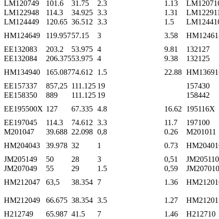
LM120749
101.6
31.75
2.3
1.13
LM12071
LM122948
114.3
34.925
3.3
1.31
LM12291
LM124449
120.65
36.512
3.3
1.5
LM12441
HM124649
119.957
57.15
3
3.58
HM12461
EE132083
203.2
53.975
4
9.81
132127
EE132084
206.375
53.975
4
9.38
132125
HM134940
165.087
74.612
1.5
22.88
HM13691
EE157337
857,25
111.125
19
157430
EE158350
889
111.125
19
158442
EE195500X
127
67.335
4.8
16.62
195116X
EE197045
114.3
74.612
3.3
11.7
197100
M201047
39.688
22.098
0,8
0.26
M201011
HM204043
39.978
32
1
0.73
HM20401
JM205149
50
28
3
0,51
JM205110
JM207049
55
29
1.5
0,59
JM20701
HM212047
63,5
38.354
7
1.36
HM21201
HM212049
66.675
38.354
3.5
1.27
HM21201
H212749
65.987
41.5
7
1.46
H212710