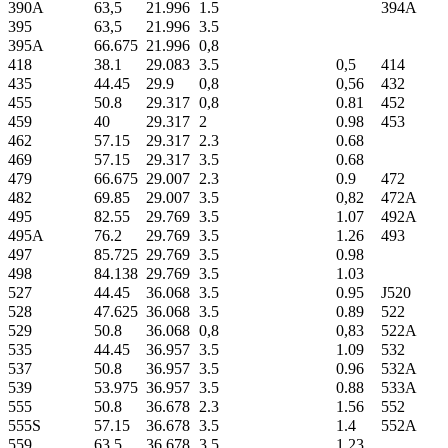
390A
63,5
21.996
1.5
394A
395
63,5
21.996
3.5
395A
66.675
21.996
0,8
418
38.1
29.083
3.5
0,5
414
435
44.45
29.9
0,8
0,56
432
455
50.8
29.317
0,8
0.81
452
459
40
29.317
2
0.98
453
462
57.15
29.317
2.3
0.68
469
57.15
29.317
3.5
0.68
479
66.675
29.007
2.3
0.9
472
482
69.85
29.007
3.5
0,82
472A
495
82.55
29.769
3.5
1.07
492A
495A
76.2
29.769
3.5
1.26
493
497
85.725
29.769
3.5
0.98
498
84.138
29.769
3.5
1.03
527
44.45
36.068
3.5
0.95
J520
528
47.625
36.068
3.5
0.89
522
529
50.8
36.068
0,8
0,83
522A
535
44.45
36.957
3.5
1.09
532
537
50.8
36.957
3.5
0.96
532A
539
53.975
36.957
3.5
0.88
533A
555
50.8
36.678
2.3
1.56
552
555S
57.15
36.678
3.5
1.4
552A
559
63,5
36.678
3.5
1.23