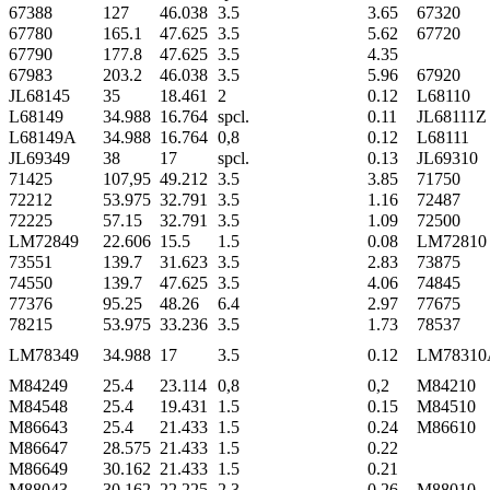
67388
127
46.038
3.5
3.65
67320
67780
165.1
47.625
3.5
5.62
67720
67790
177.8
47.625
3.5
4.35
67983
203.2
46.038
3.5
5.96
67920
JL68145
35
18.461
2
0.12
L68110
L68149
34.988
16.764
spcl.
0.11
JL68111Z
L68149A
34.988
16.764
0,8
0.12
L68111
JL69349
38
17
spcl.
0.13
JL69310
71425
107,95
49.212
3.5
3.85
71750
72212
53.975
32.791
3.5
1.16
72487
72225
57.15
32.791
3.5
1.09
72500
LM72849
22.606
15.5
1.5
0.08
LM72810
73551
139.7
31.623
3.5
2.83
73875
74550
139.7
47.625
3.5
4.06
74845
77376
95.25
48.26
6.4
2.97
77675
78215
53.975
33.236
3.5
1.73
78537
LM78349
34.988
17
3.5
0.12
LM78310
M84249
25.4
23.114
0,8
0,2
M84210
M84548
25.4
19.431
1.5
0.15
M84510
M86643
25.4
21.433
1.5
0.24
M86610
M86647
28.575
21.433
1.5
0.22
M86649
30.162
21.433
1.5
0.21
M88043
30.162
22.225
2.3
0.26
M88010