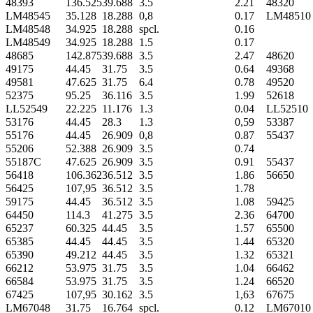
48393
136.525
39.688
3.5
2.21
48320
LM48545
35.128
18.288
0,8
0.17
LM48510
LM48548
34.925
18.288
spcl.
0.16
LM48549
34.925
18.288
1.5
0.17
48685
142.875
39.688
3.5
2.47
48620
49175
44.45
31.75
3.5
0.64
49368
49581
47.625
31.75
6.4
0.78
49520
52375
95.25
36.116
3.5
1.99
52618
LL52549
22.225
11.176
1.3
0.04
LL52510
53176
44.45
28.3
1.3
0,59
53387
55176
44.45
26.909
0,8
0.87
55437
55206
52.388
26.909
3.5
0.74
55187C
47.625
26.909
3.5
0.91
55437
56418
106.362
36.512
3.5
1.86
56650
56425
107,95
36.512
3.5
1.78
59175
44.45
36.512
3.5
1.08
59425
64450
114.3
41.275
3.5
2.36
64700
65237
60.325
44.45
3.5
1.57
65500
65385
44.45
44.45
3.5
1.44
65320
65390
49.212
44.45
3.5
1.32
65321
66212
53.975
31.75
3.5
1.04
66462
66584
53.975
31.75
3.5
1.24
66520
67425
107,95
30.162
3.5
1,63
67675
LM67048
31.75
16.764
spcl.
0.12
LM67010