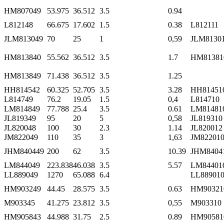
HM807049
53.975
36.512
3.5
0.94
L812148
66.675
17.602
1.5
0.38
L812111
JLM813049
70
25
1
0,59
JLM8130
HM813840
55.562
36.512
3.5
1.7
HM81381
HM813849
71.438
36.512
3.5
1.25
HH814542
60.325
52.705
3.5
3.28
HH81451
L814749
76.2
19.05
1.5
0,4
L814710
LM814849
77.788
25.4
3.5
0.61
LM81481
JL819349
95
20
5
0,58
JL819310
JL820048
100
30
2.3
1.14
JL820012
JM822049
110
35
3
1,63
JM82201
JHM840449
200
62
3.5
10.39
JHM8404
LM844049
223.838
46.038
3.5
5.57
LM84401
LL889049
1270
65.088
6.4
LL88901
HM903249
44.45
28.575
3.5
0.63
HM90321
M903345
41.275
23.812
3.5
0,55
M903310
HM905843
44.988
31.75
2.5
0.89
HM90581