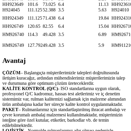
HH923649
101.6
73.025
6.4
11.13
HH92361
H924045
111.125
52.388
3.5
5.63
H924010
HH924349
111.125
71.438
6.4
19.84
HH92431
HH926749
120.65
82.55
6.4
15.04
HH92671
HM926740
114.3
49.428
3.5
6.89
HM92671
HM926749
127.792
49.428
3.5
5.9
HM91121
Avantaj
ÇÖZÜM
– Başlangıçta müşterilerimizle talepleri doğrultusunda
iletişim kuracağız, ardından mühendislerimiz müşterilerimizin talep
ve durumuna göre optimum çözüm üreteceklerdir.
KALİTE KONTROL (Q/C)
- ISO standartlarına uygun olarak,
profesyonel Q/C kadromuz, hassas test aletlerimiz ve iç denetim
sistemimiz var, rulman kalitemizi sağlamak için malzeme alımından
ürün ambalajına kadar her süreçte kalite kontrol uygulanmaktadır.
PAKET
– Rulmanlarımız için standartlaştırılmış ihracat ambalajı ve
çevre korumalı ambalaj malzemesi kullanılmaktadır, müşterimizin
isteğine göre özel kutular, etiketler, barkodlar vb. de temin
edilebilmektedir.
LOJİSTİK
– Normalde rulmanlarımız ağır olması nedeniyle