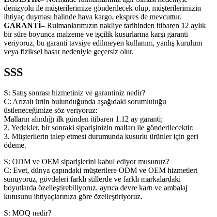
denizyolu ile müşterilerimize gönderilecek olup, müşterilerimizin
ihtiyaç duyması halinde hava kargo, ekspres de mevcuttur.
GARANTİ
– Rulmanlarımızın nakliye tarihinden itibaren 12 aylık
bir süre boyunca malzeme ve işçilik kusurlarına karşı garanti
veriyoruz, bu garanti tavsiye edilmeyen kullanım, yanlış kurulum
veya fiziksel hasar nedeniyle geçersiz olur.
SSS
S: Satış sonrası hizmetiniz ve garantiniz nedir?
C: Arızalı ürün bulunduğunda aşağıdaki sorumluluğu
üstleneceğimize söz veriyoruz:
Malların alındığı ilk günden itibaren 1.12 ay garanti;
2. Yedekler, bir sonraki siparişinizin malları ile gönderilecektir;
3. Müşterilerin talep etmesi durumunda kusurlu ürünler için geri
ödeme.
S: ODM ve OEM siparişlerini kabul ediyor musunuz?
C: Evet, dünya çapındaki müşterilere ODM ve OEM hizmetleri
sunuyoruz, gövdeleri farklı stillerde ve farklı markalardaki
boyutlarda özelleştirebiliyoruz, ayrıca devre kartı ve ambalaj
kutusunu ihtiyaçlarınıza göre özelleştiriyoruz.
S: MOQ nedir?