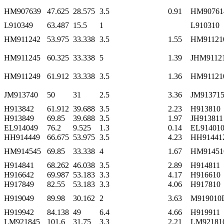
HM907639
47.625
28.575
3.5
0.91
HM90761
L910349
63.487
15.5
1
L910310
HM911242
53.975
33.338
3.5
1.55
HM91121
HM911245
60.325
33.338
5
1.39
JHM9112
HM911249
61.912
33.338
3.5
1.36
HM91121
JM913740
50
31
2.5
3.36
JM91371
H913842
61.912
39.688
3.5
2.23
H913810
H913849
69.85
39.688
3.5
1.97
JH913811
EL914049
76.2
9.525
1.3
0.14
EL91401
HH914449
66.675
53.975
3.5
4.23
HH91441
HM914545
69.85
33.338
4
1.67
HM91451
H914841
68.262
46.038
3.5
2.89
H914811
H916642
69.987
53.183
3.3
4.17
H916610
H917849
82.55
53.183
3.3
4.06
H917810
H919049
89.98
30.162
2
3.63
M919010
H919942
84.138
49
6.4
4.66
H919911
LM921845
101.6
31.75
3.3
2.21
LM92181