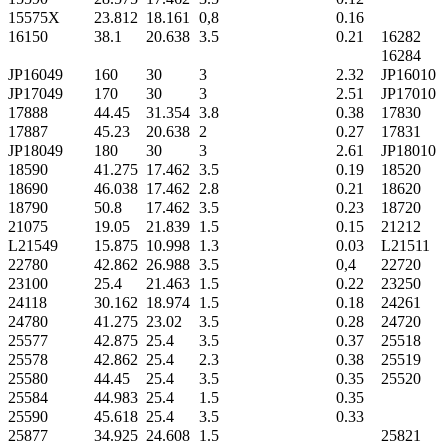
15575X
23.812
18.161
0,8
0.16
16150
38.1
20.638
3.5
0.21
16282
16284
JP16049
160
30
3
2.32
JP16010
JP17049
170
30
3
2.51
JP17010
17888
44.45
31.354
3.8
0.38
17830
17887
45.23
20.638
2
0.27
17831
JP18049
180
30
3
2.61
JP18010
18590
41.275
17.462
3.5
0.19
18520
18690
46.038
17.462
2.8
0.21
18620
18790
50.8
17.462
3.5
0.23
18720
21075
19.05
21.839
1.5
0.15
21212
L21549
15.875
10.998
1.3
0.03
L21511
22780
42.862
26.988
3.5
0,4
22720
23100
25.4
21.463
1.5
0.22
23250
24118
30.162
18.974
1.5
0.18
24261
24780
41.275
23.02
3.5
0.28
24720
25577
42.875
25.4
3.5
0.37
25518
25578
42.862
25.4
2.3
0.38
25519
25580
44.45
25.4
3.5
0.35
25520
25584
44.983
25.4
1.5
0.35
25590
45.618
25.4
3.5
0.33
25877
34.925
24.608
1.5
25821