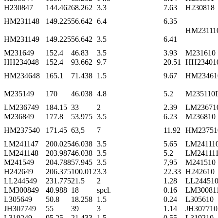
H230847
144.462
68.262
3.3
7.63
H230818
HM231148
149.225
56.642
6.4
6.35
HM23111
HM231149
149.225
56.642
3.5
6.41
M231649
152.4
46.83
3.5
3.93
M231610
HH234048
152.4
93.662
9.7
20.51
HH23401
HM234648
165.1
71.438
1.5
9.67
HM23461
M235149
170
46.038
4.8
5.2
M235110
LM236749
184.15
33
2
2.39
LM23671
M236849
177.8
53.975
3.5
6.23
M236810
HM237540
171.45
63,5
7
11.92
HM23751
LM241147
200.025
46.038
3.5
5.65
LM24111
LM241148
203.987
46.038
3.5
5.2
LM24111
M241549
204.788
57.945
3.5
7,95
M241510
H242649
206.375
100.012
3.3
22.33
H242610
LL244549
231.775
21.5
2
1.28
LL24451
LM300849
40.988
18
spcl.
0.16
LM30081
L305649
50.8
18.258
1.5
0.24
L305610
JH307749
55
39
3
1.14
JH307710
L319249
95.25
21.433
1.5
0,55
L319210