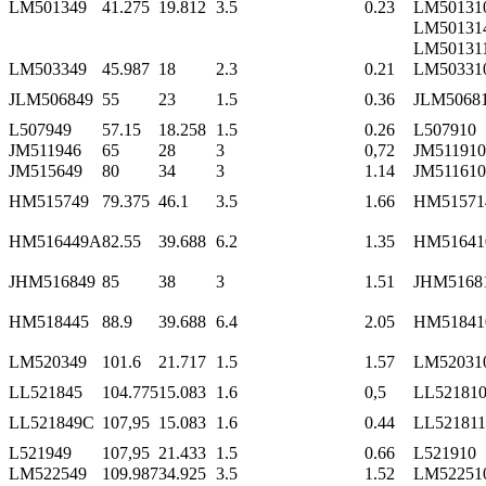
LM501349
41.275
19.812
3.5
0.23
LM50131
LM50131
LM50131
LM503349
45.987
18
2.3
0.21
LM50331
JLM506849
55
23
1.5
0.36
JLM5068
L507949
57.15
18.258
1.5
0.26
L507910
JM511946
65
28
3
0,72
JM511910
JM515649
80
34
3
1.14
JM511610
HM515749
79.375
46.1
3.5
1.66
HM51571
HM516449A
82.55
39.688
6.2
1.35
HM51641
JHM516849
85
38
3
1.51
JHM5168
HM518445
88.9
39.688
6.4
2.05
HM51841
LM520349
101.6
21.717
1.5
1.57
LM52031
LL521845
104.775
15.083
1.6
0,5
LL52181
LL521849C
107,95
15.083
1.6
0.44
LL521811
L521949
107,95
21.433
1.5
0.66
L521910
LM522549
109.987
34.925
3.5
1.52
LM52251