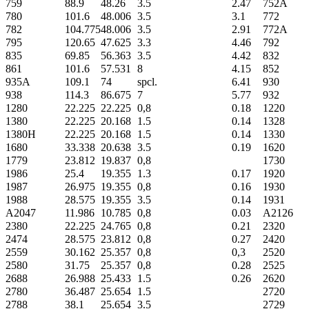
759
88.9
48.26
3.5
2.47
752A
780
101.6
48.006
3.5
3.1
772
782
104.775
48.006
3.5
2.91
772A
795
120.65
47.625
3.3
4.46
792
835
69.85
56.363
3.5
4.42
832
861
101.6
57.531
8
4.15
852
935A
109.1
74
spcl.
6.41
930
938
114.3
86.675
7
5.77
932
1280
22.225
22.225
0,8
0.18
1220
1380
22.225
20.168
1.5
0.14
1328
1380H
22.225
20.168
1.5
0.14
1330
1680
33.338
20.638
3.5
0.19
1620
1779
23.812
19.837
0,8
1730
1986
25.4
19.355
1.3
0.17
1920
1987
26.975
19.355
0,8
0.16
1930
1988
28.575
19.355
3.5
0.14
1931
A2047
11.986
10.785
0,8
0.03
A2126
2380
22.225
24.765
0,8
0.21
2320
2474
28.575
23.812
0,8
0.27
2420
2559
30.162
25.357
0,8
0,3
2520
2580
31.75
25.357
0,8
0.28
2525
2688
26.988
25.433
1.5
0.26
2620
2780
36.487
25.654
1.5
2720
2788
38.1
25.654
3.5
2729