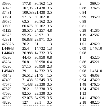
36990
177.8
30.162
1.5
2
36920
37425
107,95
21.438
3.5
0.88
37625
37431
109.538
21.438
3.5
0.84
39581
57.15
30.162
8
0.99
39520
39585
63,5
30.162
3.5
0.88
39590
66.675
30.162
3.5
0.81
41125
28.575
24.257
4.8
0.28
41286
42375
95.25
28.971
3
1.19
42587
42381
96.838
28.971
3.5
1.12
42687A
76.2
31
1.3
1.01
42620
L44643
25.4
14.732
1.3
0.09
L44610
L44649
26.988
14.732
3.5
0.08
45280
44.45
30.958
0,8
1
45220
45284
50.8
30.958
6.4
0.86
45221
45290
57.15
30.958
2.3
0.75
L45449
29
14.732
3.5
0.08
L45410
46143
36.512
31.75
1.5
0.75
46368
47490
71.438
32.545
3.5
0.94
47420
47675
71.438
33.338
3.5
1.48
47620
47679
76.2
33.338
3.5
1.34
47621
47686
82.55
33.338
3.5
1.13
47890
92.075
34.925
3.5
1.41
47820
48290
127
38.1
3.5
2.18
48220