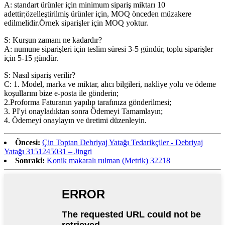
A: standart ürünler için minimum sipariş miktarı 10
adettir;özelleştirilmiş ürünler için, MOQ önceden müzakere
edilmelidir.Örnek siparişler için MOQ yoktur.
S: Kurşun zamanı ne kadardır?
A: numune siparişleri için teslim süresi 3-5 gündür, toplu siparişler
için 5-15 gündür.
S: Nasıl sipariş verilir?
C: 1. Model, marka ve miktar, alıcı bilgileri, nakliye yolu ve ödeme
koşullarını bize e-posta ile gönderin;
2.Proforma Faturanın yapılıp tarafınıza gönderilmesi;
3. PI'yi onayladıktan sonra Ödemeyi Tamamlayın;
4. Ödemeyi onaylayın ve üretimi düzenleyin.
Öncesi:
Çin Toptan Debriyaj Yatağı Tedarikçiler - Debriyaj
Yatağı 3151245031 – Jingri
Sonraki:
Konik makaralı rulman (Metrik) 32218