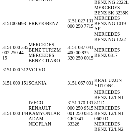
BENZ NG 2222L
MERCEDES
BENZ SK 3235K
MERCEDES
3151 027 131
3151000493
ERKEK/BENZ
BENZ NG 1019
000 250 7715
AF
MERCEDES
BENZ NG 1222
MERCEDES
3151 000 335
3151 087 041
BENZ TURİZM
MERCEDES
002 250 44
400 00 835
MERCEDES
BENZ 0317
15
320 250 0015
BENZ CITARO
3151 000 312
VOLVO
KRAL UZUN
3151 000 151
SCANIA
3151 067 031
YUTONG
MERCEDES
BENZ T2/LN1
IVECO
3151 170 131
811D
RENAULT
000 250 9515
MERCEDES
3151 000 144
KAMYONLAR
001 250 0815
BENZ T2/LN1
ADAM
CR1341
0609 D
NEOPLAN
33326
MERCEDES
BENZ T2/LN2