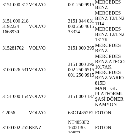
MERCEDES
3151 000 312
VOLVO
001 250 9915
BENZ
MERCEDES
BENZ T2/LN2
3151 000 218
3151 044 031
1114
3192224
VOLVO
000 250 4615
MERCEDES
1668930
33324
BENZ T2/LN2
1317K
MERCEDES
315281702
VOLVO
3151 000 395
BENZ
MERCEDES
BENZ ATEGO
3151 000 396
1017AK
3100 026 531
VOLVO
002 250 6515
MERCEDES
001 250 9915
BENZ VARIO
815D
MAN TGL
PLATFORMU
3151 000 154
VOLVO
3151 000 187
ŞASİ DÖNER
KAMYON
C2056
VOLVO
68CT4852F2
FOTON
NT4853F2
3100 002 255
BENZ
1602130-
FOTON
108F2