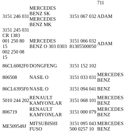
711
MERCEDES
BENZ SK
3151 246 031
3151 067 032
ADAM
MERCEDES
BENZ MK
3151 245 031
CR 1383
001 250 80
MERCEDES
3151 066 032
ADAM
15
BENZ O 303 0303
81305500050
002 250 08
15
86CL6082F0
DONGFENG
3151 152 102
MERCEDES
806508
NASIL O
3151 033 031
BENZ
86CL6395F0
NASIL O
3151 094 041
BENZ
RENAULT
MERCEDES
5010 244 202
3151 068 101
KAMYONLAR
BENZ
RENAULT
MERCEDES
806719
3151 000 079
KAMYONLAR
BENZ
MITSUBISHI
3151 095 043
MERCEDES
ME509549J
FUSO
500 0257 10
BENZ