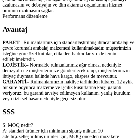
azaltmasını ve debriyajın ve tüm aktarma organlarının hizmet
ömrünü uzatmasını sağlar.
Performans düzenleme
Avantaj
PAKET
– Rulmanlarımız için standartlaştırılmış ihracat ambalajı ve
çevre korumalı ambalaj malzemesi kullanılmaktadır, müşterimizin
isteğine göre özel kutular, etiketler, barkodlar vb. de temin
edilebilmektedir.
LOJİSTİK
– Normalde rulmanlarımız ağır olması nedeniyle
denizyolu ile müşterilerimize gönderilecek olup, müşterilerimizin
ihtiyaç duyması halinde hava kargo, ekspres de mevcuttur.
GARANTİ
– Rulmanlarımızın nakliye tarihinden itibaren 12 aylık
bir süre boyunca malzeme ve işçilik kusurlarına karşı garanti
veriyoruz, bu garanti tavsiye edilmeyen kullanım, yanlış kurulum
veya fiziksel hasar nedeniyle geçersiz olur.
SSS
S: MOQ nedir?
A: standart ürünler için minimum sipariş miktarı 10
adettir;özelleştirilmiş ürünler için, MOQ önceden müzakere