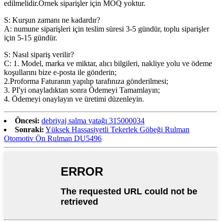
edilmelidir.Örnek siparişler için MOQ yoktur.
S: Kurşun zamanı ne kadardır?
A: numune siparişleri için teslim süresi 3-5 gündür, toplu siparişler
için 5-15 gündür.
S: Nasıl sipariş verilir?
C: 1. Model, marka ve miktar, alıcı bilgileri, nakliye yolu ve ödeme
koşullarını bize e-posta ile gönderin;
2.Proforma Faturanın yapılıp tarafınıza gönderilmesi;
3. PI'yi onayladıktan sonra Ödemeyi Tamamlayın;
4. Ödemeyi onaylayın ve üretimi düzenleyin.
Öncesi:
debriyaj salma yatağı 315000034
Sonraki:
Yüksek Hassasiyetli Tekerlek Göbeği Rulman
Otomotiv Ön Rulman DU5496