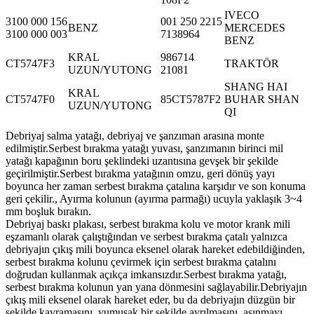
IVECO
3100 000 156
001 250 2215
BENZ
MERCEDES
3100 000 003
7138964
BENZ
KRAL
986714
CT5747F3
TRAKTÖR
UZUN/YUTONG
21081
SHANG HAI
KRAL
CT5747F0
85CT5787F2
BUHAR SHAN
UZUN/YUTONG
QI
Debriyaj salma yatağı, debriyaj ve şanzıman arasına monte
edilmiştir.Serbest bırakma yatağı yuvası, şanzımanın birinci mil
yatağı kapağının boru şeklindeki uzantısına gevşek bir şekilde
geçirilmiştir.Serbest bırakma yatağının omzu, geri dönüş yayı
boyunca her zaman serbest bırakma çatalına karşıdır ve son konuma
geri çekilir., Ayırma kolunun (ayırma parmağı) ucuyla yaklaşık 3~4
mm boşluk bırakın.
Debriyaj baskı plakası, serbest bırakma kolu ve motor krank mili
eşzamanlı olarak çalıştığından ve serbest bırakma çatalı yalnızca
debriyajın çıkış mili boyunca eksenel olarak hareket edebildiğinden,
serbest bırakma kolunu çevirmek için serbest bırakma çatalını
doğrudan kullanmak açıkça imkansızdır.Serbest bırakma yatağı,
serbest bırakma kolunun yan yana dönmesini sağlayabilir.Debriyajın
çıkış mili eksenel olarak hareket eder, bu da debriyajın düzgün bir
şekilde kavramasını, yumuşak bir şekilde ayrılmasını, aşınmayı