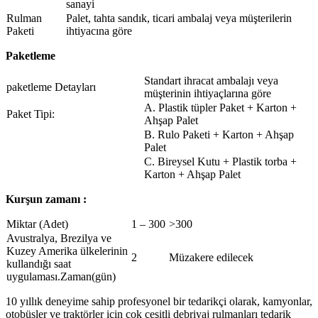
sanayi
Rulman
Palet, tahta sandık, ticari ambalaj veya müşterilerin
Paketi
ihtiyacına göre
Paketleme
Standart ihracat ambalajı veya
paketleme Detayları
müşterinin ihtiyaçlarına göre
A. Plastik tüpler Paket + Karton +
Paket Tipi:
Ahşap Palet
B. Rulo Paketi + Karton + Ahşap
Palet
C. Bireysel Kutu + Plastik torba +
Karton + Ahşap Palet
Kurşun zamanı :
Miktar (Adet)
1 – 300
>300
Avustralya, Brezilya ve
Kuzey Amerika ülkelerinin
2
Müzakere edilecek
kullandığı saat
uygulaması.Zaman(gün)
10 yıllık deneyime sahip profesyonel bir tedarikçi olarak, kamyonlar,
otobüsler ve traktörler için çok çeşitli debriyaj rulmanları tedarik