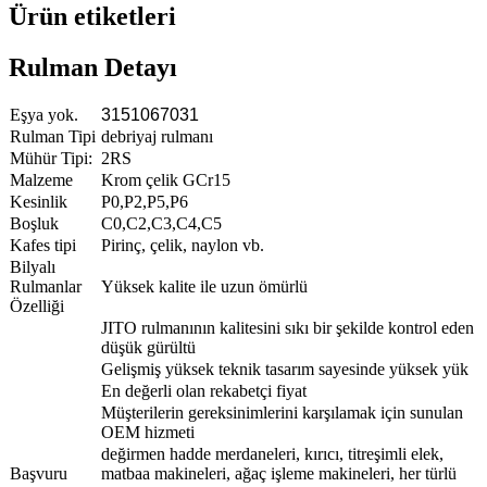
Ürün etiketleri
Rulman Detayı
Eşya yok.
3151067031
Rulman Tipi
debriyaj rulmanı
Mühür Tipi:
2RS
Malzeme
Krom çelik GCr15
Kesinlik
P0,P2,P5,P6
Boşluk
C0,C2,C3,C4,C5
Kafes tipi
Pirinç, çelik, naylon vb.
Bilyalı
Rulmanlar
Yüksek kalite ile uzun ömürlü
Özelliği
JITO rulmanının kalitesini sıkı bir şekilde kontrol eden
düşük gürültü
Gelişmiş yüksek teknik tasarım sayesinde yüksek yük
En değerli olan rekabetçi fiyat
Müşterilerin gereksinimlerini karşılamak için sunulan
OEM hizmeti
değirmen hadde merdaneleri, kırıcı, titreşimli elek,
Başvuru
matbaa makineleri, ağaç işleme makineleri, her türlü