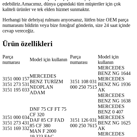
edebiliriz.Amacımız, dünya çapındaki tüm müşteriler için çok
kaliteli ürünler ve tek elden hizmet sunmaktır.
Herhangi bir debriyaj rulmanı arıyorsanız, lütfen bize OEM parça
numarasını bildirin veya bize fotoğraf gönderin, size 24 saat içinde
cevap vereceğiz.
Ürün özellikleri
Parça
Parça
Model için
Model için kullanın
numarası
numarası
kullanın
MERCEDES
BENZ NG 1644
MERCEDES
3151 000 157
MERCEDES
BENZ TURİZM
3151 108 031
3151 273 531
BENZ NG 1936
NEOPLAN
000 250 7515
3151 195 033
AK
ADAM
MERCEDES
BENZ NG 1638
MERCEDES
DNF 75 CF FT 75
BENZ 0 407
CF 320
3151 000 034
MERCEDES
DAF 85 CF FAD
3151 126 031
3151 273 431
BENZ NG 1625
85 CF 380
000 250 7615
3151 169 332
AK
MAN F 2000
MERCEDES
19.323 FAC