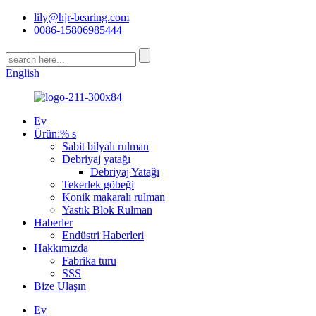
lily@hjr-bearing.com
0086-15806985444
English
Ev
Ürün:% s
Sabit bilyalı rulman
Debriyaj yatağı
Debriyaj Yatağı
Tekerlek göbeği
Konik makaralı rulman
Yastık Blok Rulman
Haberler
Endüstri Haberleri
Hakkımızda
Fabrika turu
SSS
Bize Ulaşın
Ev